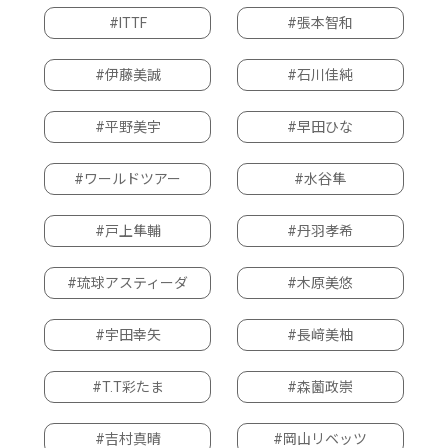
#ITTF
#張本智和
#伊藤美誠
#石川佳純
#平野美宇
#早田ひな
#ワールドツアー
#水谷隼
#戸上隼輔
#丹羽孝希
#琉球アスティーダ
#木原美悠
#宇田幸矢
#長﨑美柚
#T.T彩たま
#森薗政崇
#吉村真晴
#岡山リベッツ