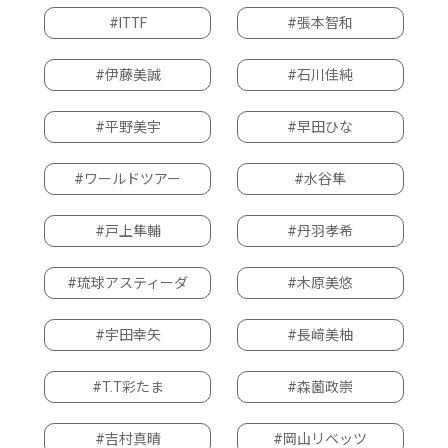
#ITTF
#張本智和
#伊藤美誠
#石川佳純
#平野美宇
#早田ひな
#ワールドツアー
#水谷隼
#戸上隼輔
#丹羽孝希
#琉球アスティーダ
#木原美悠
#宇田幸矢
#長﨑美柚
#T.T彩たま
#森薗政崇
#吉村真晴
#岡山リベッツ