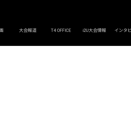
画
大会報道
T4 OFFICE
i2U大会情報
インタ