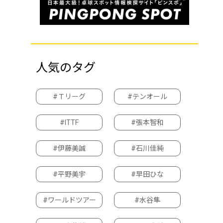
人気のタグ
#Ｔリーグ
#テンオール
#ITTF
#張本智和
#伊藤美誠
#石川佳純
#平野美宇
#早田ひな
#ワールドツアー
#水谷隼