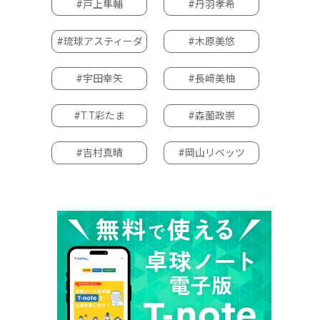
#戸上隼輔
#丹羽孝希
#琉球アスティーダ
#木原美悠
#宇田幸矢
#長﨑美柚
#T.T彩たま
#森薗政崇
#吉村真晴
#岡山リベッツ