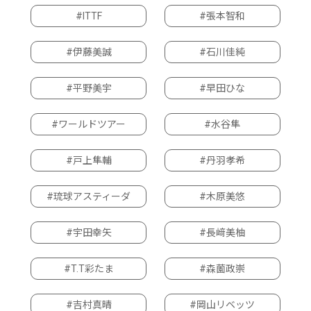
#ITTF
#張本智和
#伊藤美誠
#石川佳純
#平野美宇
#早田ひな
#ワールドツアー
#水谷隼
#戸上隼輔
#丹羽孝希
#琉球アスティーダ
#木原美悠
#宇田幸矢
#長﨑美柚
#T.T彩たま
#森薗政崇
#吉村真晴
#岡山リベッツ