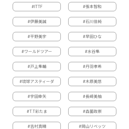
#ITTF
#張本智和
#伊藤美誠
#石川佳純
#平野美宇
#早田ひな
#ワールドツアー
#水谷隼
#戸上隼輔
#丹羽孝希
#琉球アスティーダ
#木原美悠
#宇田幸矢
#長﨑美柚
#T.T彩たま
#森薗政崇
#吉村真晴
#岡山リベッツ