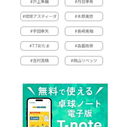
#戸上隼輔
#丹羽孝希
#琉球アスティーダ
#木原美悠
#宇田幸矢
#長﨑美柚
#T.T彩たま
#森薗政崇
#吉村真晴
#岡山リベッツ