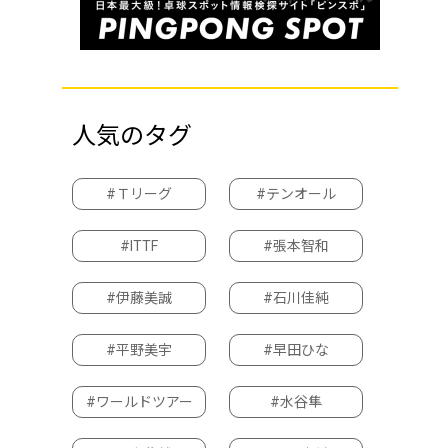
人気のタグ
#Ｔリーグ
#テンオール
#ITTF
#張本智和
#伊藤美誠
#石川佳純
#平野美宇
#早田ひな
#ワールドツアー
#水谷隼