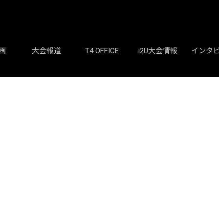
画
大会報道
T4 OFFICE
i2U大会情報
インタ