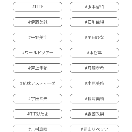
#ITTF
#張本智和
#伊藤美誠
#石川佳純
#平野美宇
#早田ひな
#ワールドツアー
#水谷隼
#戸上隼輔
#丹羽孝希
#琉球アスティーダ
#木原美悠
#宇田幸矢
#長﨑美柚
#T.T彩たま
#森薗政崇
#吉村真晴
#岡山リベッツ