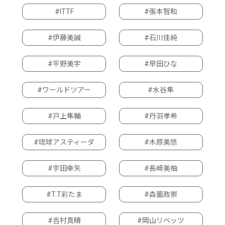
#ITTF
#張本智和
#伊藤美誠
#石川佳純
#平野美宇
#早田ひな
#ワールドツアー
#水谷隼
#戸上隼輔
#丹羽孝希
#琉球アスティーダ
#木原美悠
#宇田幸矢
#長﨑美柚
#T.T彩たま
#森薗政崇
#吉村真晴
#岡山リベッツ