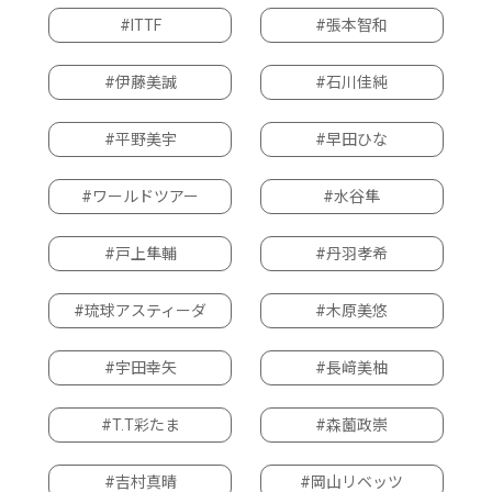
#ITTF
#張本智和
#伊藤美誠
#石川佳純
#平野美宇
#早田ひな
#ワールドツアー
#水谷隼
#戸上隼輔
#丹羽孝希
#琉球アスティーダ
#木原美悠
#宇田幸矢
#長﨑美柚
#T.T彩たま
#森薗政崇
#吉村真晴
#岡山リベッツ