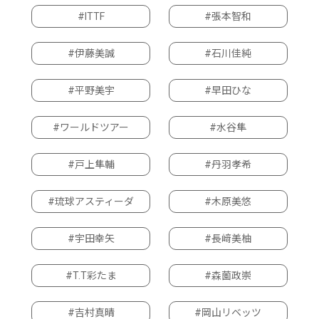
#ITTF
#張本智和
#伊藤美誠
#石川佳純
#平野美宇
#早田ひな
#ワールドツアー
#水谷隼
#戸上隼輔
#丹羽孝希
#琉球アスティーダ
#木原美悠
#宇田幸矢
#長﨑美柚
#T.T彩たま
#森薗政崇
#吉村真晴
#岡山リベッツ