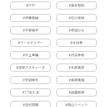
#ITTF
#張本智和
#伊藤美誠
#石川佳純
#平野美宇
#早田ひな
#ワールドツアー
#水谷隼
#戸上隼輔
#丹羽孝希
#琉球アスティーダ
#木原美悠
#宇田幸矢
#長﨑美柚
#T.T彩たま
#森薗政崇
#吉村真晴
#岡山リベッツ