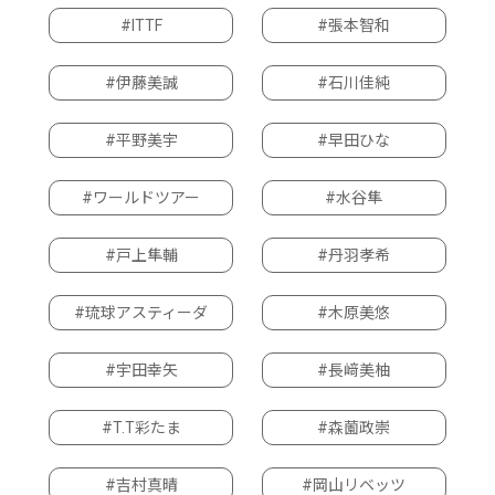
#ITTF
#張本智和
#伊藤美誠
#石川佳純
#平野美宇
#早田ひな
#ワールドツアー
#水谷隼
#戸上隼輔
#丹羽孝希
#琉球アスティーダ
#木原美悠
#宇田幸矢
#長﨑美柚
#T.T彩たま
#森薗政崇
#吉村真晴
#岡山リベッツ