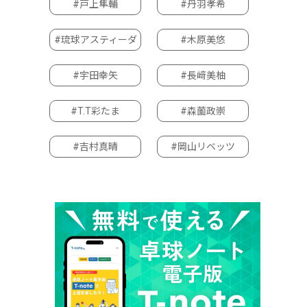
#戸上隼輔
#丹羽孝希
#琉球アスティーダ
#木原美悠
#宇田幸矢
#長﨑美柚
#T.T彩たま
#森薗政崇
#吉村真晴
#岡山リベッツ