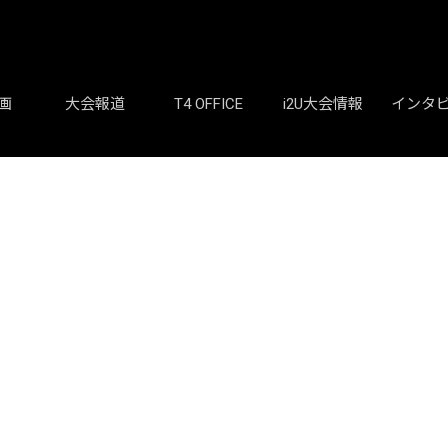
画
大会報道
T4 OFFICE
i2U大会情報
インタ