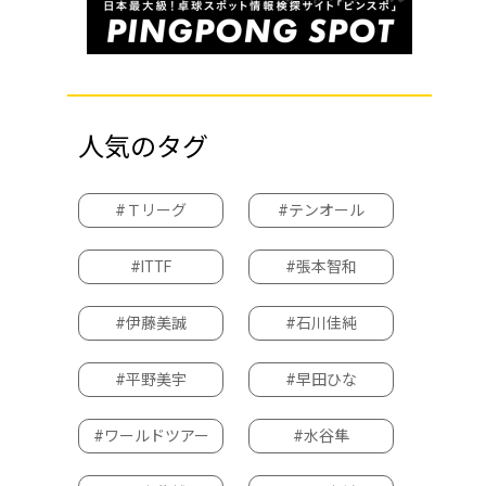
人気のタグ
#Ｔリーグ
#テンオール
#ITTF
#張本智和
#伊藤美誠
#石川佳純
#平野美宇
#早田ひな
#ワールドツアー
#水谷隼