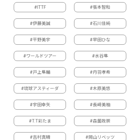
#ITTF
#張本智和
#伊藤美誠
#石川佳純
#平野美宇
#早田ひな
#ワールドツアー
#水谷隼
#戸上隼輔
#丹羽孝希
#琉球アスティーダ
#木原美悠
#宇田幸矢
#長﨑美柚
#T.T彩たま
#森薗政崇
#吉村真晴
#岡山リベッツ