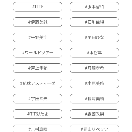
#ITTF
#張本智和
#伊藤美誠
#石川佳純
#平野美宇
#早田ひな
#ワールドツアー
#水谷隼
#戸上隼輔
#丹羽孝希
#琉球アスティーダ
#木原美悠
#宇田幸矢
#長﨑美柚
#T.T彩たま
#森薗政崇
#吉村真晴
#岡山リベッツ