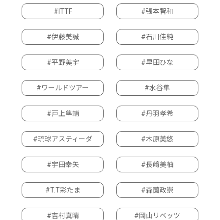
#ITTF
#張本智和
#伊藤美誠
#石川佳純
#平野美宇
#早田ひな
#ワールドツアー
#水谷隼
#戸上隼輔
#丹羽孝希
#琉球アスティーダ
#木原美悠
#宇田幸矢
#長﨑美柚
#T.T彩たま
#森薗政崇
#吉村真晴
#岡山リベッツ