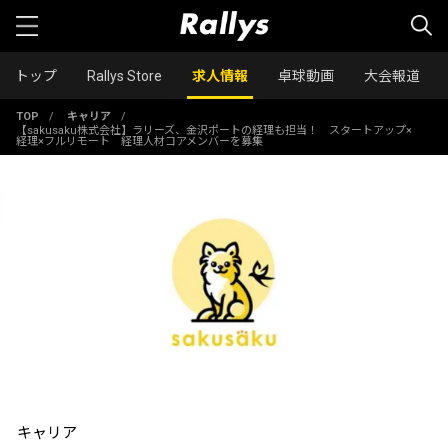
トップ
Rallys Store
求人情報
卓球動画
大会報道
TOP
/
キャリア
/
【sakusaku株式会社】ラリーズ、金沢ポートの経理も担当！ スタートアップ×
経理×フルリモート 経理人材コアメンバーを募集
キャリア