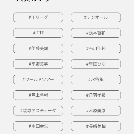
#Ｔリーグ
#テンオール
#ITTF
#張本智和
#伊藤美誠
#石川佳純
#平野美宇
#早田ひな
#ワールドツアー
#水谷隼
#戸上隼輔
#丹羽孝希
#琉球アスティーダ
#木原美悠
#宇田幸矢
#長﨑美柚