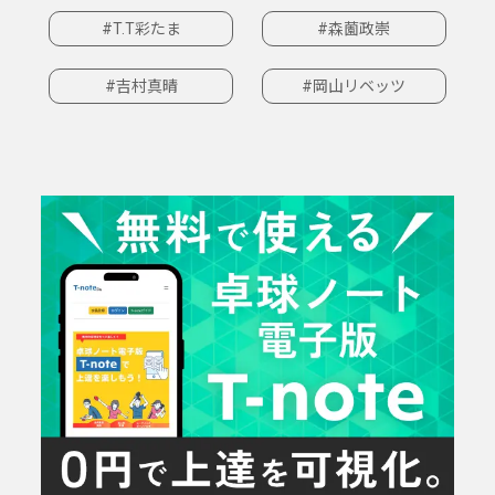
#T.T彩たま
#森薗政崇
#吉村真晴
#岡山リベッツ