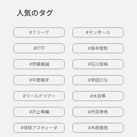
人気のタグ
#Ｔリーグ
#テンオール
#ITTF
#張本智和
#伊藤美誠
#石川佳純
#平野美宇
#早田ひな
#ワールドツアー
#水谷隼
#戸上隼輔
#丹羽孝希
#琉球アスティーダ
#木原美悠