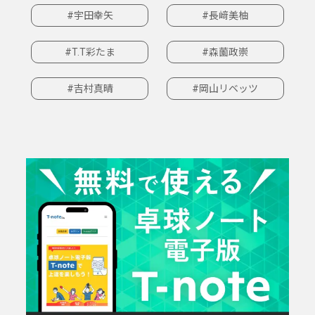
#宇田幸矢
#長﨑美柚
#T.T彩たま
#森薗政崇
#吉村真晴
#岡山リベッツ