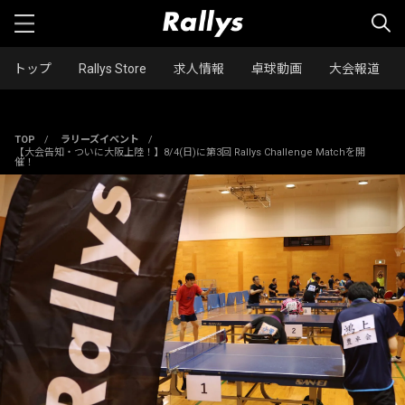
トップ
Rallys Store
求人情報
卓球動画
大会報道
TOP
/
ラリーズイベント
/
【大会告知・ついに大阪上陸！】8/4(日)に第3回 Rallys Challenge Matchを開
催！