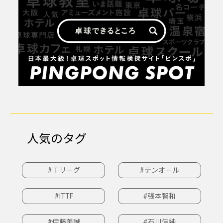
人気のタグ
#Ｔリーグ
#テンオール
#ITTF
#張本智和
#伊藤美誠
#石川佳純