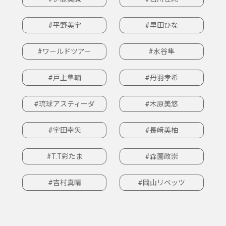
#平野美宇
#早田ひな
#ワールドツアー
#水谷隼
#戸上隼輔
#丹羽孝希
#琉球アスティーダ
#木原美悠
#宇田幸矢
#長﨑美柚
#T.T彩たま
#森薗政崇
#吉村真晴
#岡山リベッツ