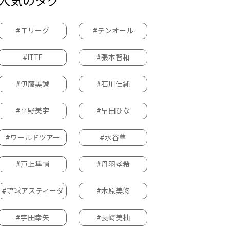
人気のタグ
#Ｔリーグ
#テンオール
#ITTF
#張本智和
#伊藤美誠
#石川佳純
#平野美宇
#早田ひな
#ワールドツアー
#水谷隼
#戸上隼輔
#丹羽孝希
#琉球アスティーダ
#木原美悠
#宇田幸矢
#長﨑美柚