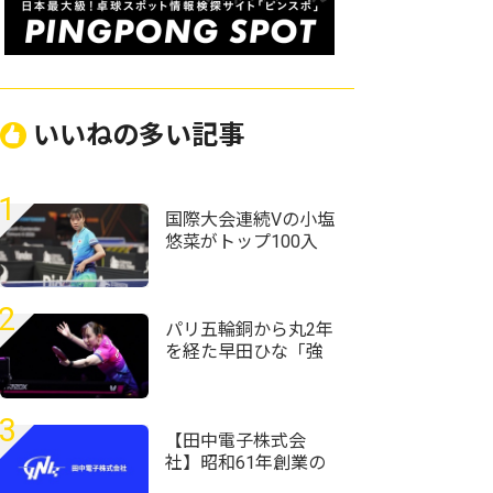
いいねの多い記事
1
国際大会連続Vの小塩
悠菜がトップ100入
り 女子複で横井咲
桜/大藤沙月ペアが4
位に｜卓球女子世界
2
ランキング（2026年
パリ五輪銅から丸2年
第32週）
を経た早田ひな「強
かったときの感覚が
戻ってきている」＜
卓球・WTTチャンピ
3
オンズ横浜2026＞
【田中電子株式会
社】昭和61年創業の
老舗企業で、面接で