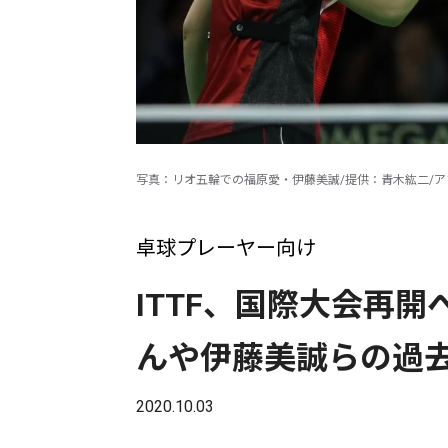
写真：リオ五輪での福原愛・伊藤美誠/提供：青木紘二/
卓球プレーヤー向け
ITTF、国際大会再
んや伊藤美誠らの過
2020.10.03