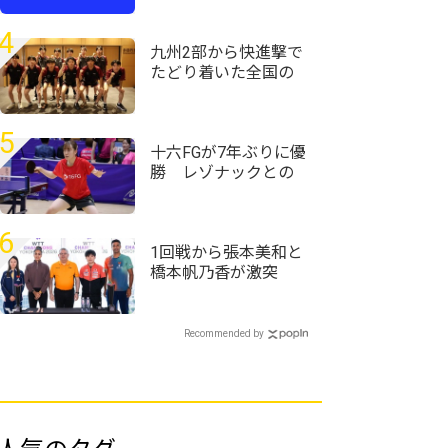
社長と卓球対決!?充実
の研修環境です。「ス
4
マホアドバイザー
九州2部から快進撃で
職」募集開始！
たどり着いた全国の
舞台「次は九州1部で
優勝を」＜卓球・イ
ンカレ2026＞
5
十六FGが7年ぶりに優
勝 レゾナックとの
決勝戦を制す＜第76
回全日本実業団卓球
選手権大会＞
6
1回戦から張本美和と
橋本帆乃香が激突
張本智和も参加のド
ローセレモニーが実
施＜卓球・WTTチャ
Recommended by
ンピオンズ横浜2026
＞