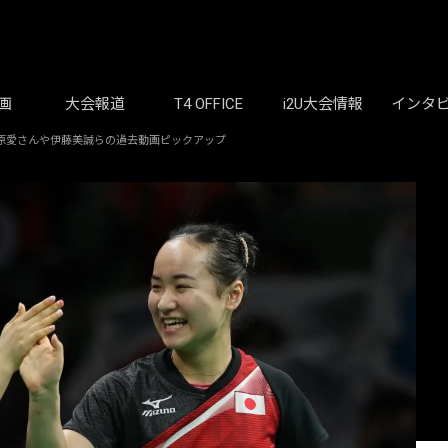
画
大会報道
T4 OFFICE
i2U大会情報
インタ
 福原愛さんや伊藤美誠らの過去動画ピックアップ