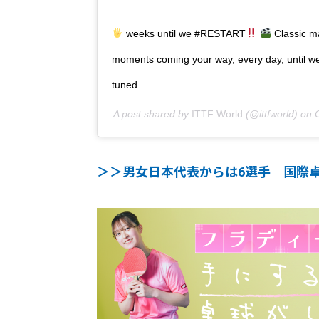
weeks until we #RESTART
Classic m
moments coming your way, every day, until w
tuned…
A post shared by
ITTF World
(@ittfworld) on
＞＞男女日本代表からは6選手 国際卓