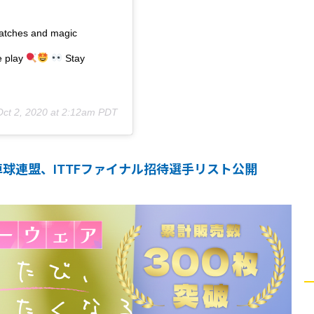
atches and magic
e play
Stay
Oct 2, 2020 at 2:12am PDT
球連盟、ITTFファイナル招待選手リスト公開