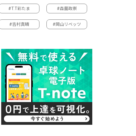
#T.T彩たま
#森薗政崇
#吉村真晴
#岡山リベッツ