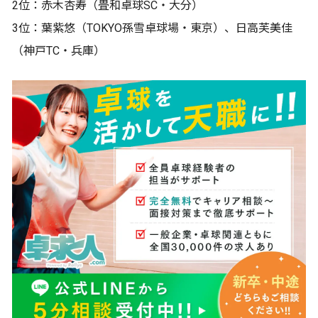
2位：赤木杏寿（畳和卓球SC・大分）
3位：葉紫悠（TOKYO孫雪卓球場・東京）、日高芙美佳
（神戸TC・兵庫）