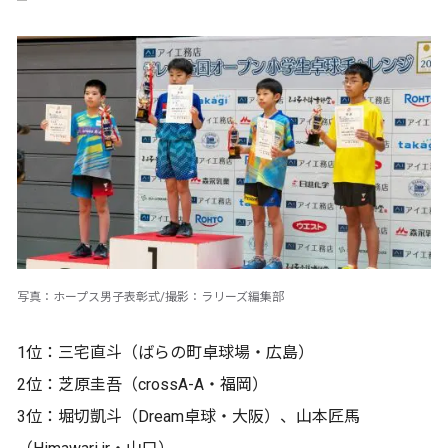
写真：ホープス男子表彰式/撮影：ラリーズ編集部
1位：三宅直斗（ばらの町卓球場・広島）
2位：芝原圭吾（crossA-A・福岡）
3位：堀切凱斗（Dream卓球・大阪）、山本匠馬