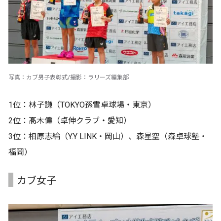
写真：カブ男子表彰式/撮影：ラリーズ編集部
1位：林子謙（TOKYO孫雪卓球場・東京）
2位：髙木偉（卓伸クラブ・愛知）
3位：相原志綸（Y.Y LINK・岡山）、森星空（森卓球塾・
福岡）
カブ女子