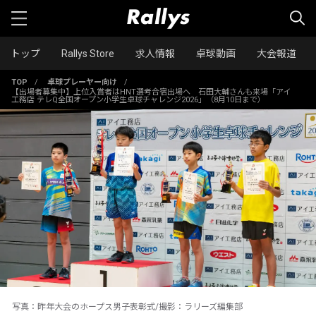
トップ
Rallys Store
求人情報
卓球動画
大会報道
TOP
/
卓球プレーヤー向け
/
【出場者募集中】上位入賞者はHNT選考合宿出場へ 石田大輔さんも来場「アイ
工務店 テレQ全国オープン小学生卓球チャレンジ2026」（8月10日まで）
写真：昨年大会のホープス男子表彰式/撮影：ラリーズ編集部