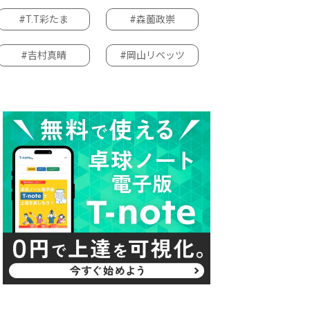
#T.T彩たま
#森薗政崇
#吉村真晴
#岡山リベッツ