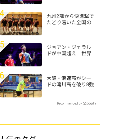
ーできるように頑張
りたい」＜卓球・
4
WTTチャンピオンズ
九州2部から快進撃で
横浜2026＞
たどり着いた全国の
舞台「次は九州1部で
優勝を」＜卓球・イ
ンカレ2026＞
5
ジョアン・ジェラル
ドが中国超え 世界
ランク12位・温瑞博
を破る＜卓球・WTT
チャンピオンズ横浜
6
2026＞
大阪・浪速高がシー
ドの滝川高を破り8強
へ 育英高や上宮高
も準々決勝へ＜卓
球・近畿高校選手権
Recommended by
2026/男子学校対抗＞