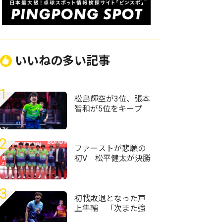
いいねの多い記事
1
松島輝空が3位、張本
智和が5位をキープ
国際大会V・ロシアの
20歳がトップ100入り
｜卓球男子世界ラン
2
キング（2026年第32
ファーストが悲願の
週）
初V 松平健太が決勝
点挙げ前回王者・協
和キリン破る＜第76
回全日本実業団卓球
3
選手権大会＞
初戦敗退となった戸
上隼輔 「次また強
くなって日本でプレ