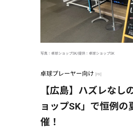
写真：卓球ショップSK/提供：卓球ショップSK
卓球プレーヤー向け
[PR]
【広島】ハズレなし
ョップSK」で恒例の夏
催！