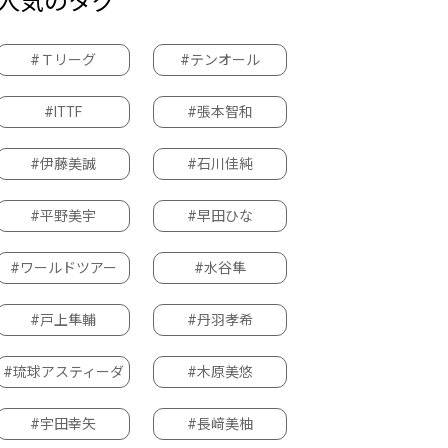
人気のタグ
#Ｔリーグ
#テンオール
#ITTF
#張本智和
#伊藤美誠
#石川佳純
#平野美宇
#早田ひな
#ワールドツアー
#水谷隼
#戸上隼輔
#丹羽孝希
#琉球アスティーダ
#木原美悠
#宇田幸矢
#長﨑美柚