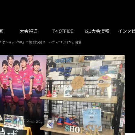
画
大会報道
T4 OFFICE
i2U大会情報
インタ
ショップSK」で恒例の夏セールが7/11(土)から開催！