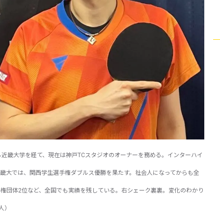
ら近畿大学を経て、現在は神戸TCスタジオのオーナーを務める。インターハイ
畿大では、関西学生選手権ダブルス優勝を果たす。社会人になってからも全
手権団体2位など、全国でも実績を残している。右シェーク裏裏。変化のわかり
人）