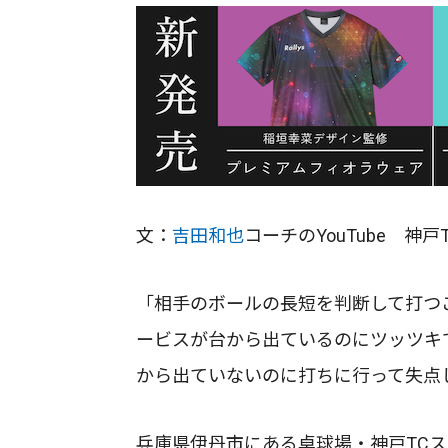
文：
吉田和也
コーチのYouTube 神
「相手のボールの長短を判断して打つ
ービスが台から出ているのにツッツキ
から出ていないのに打ちに行って失点
兵庫県伊丹市にある卓球場・神戸TC