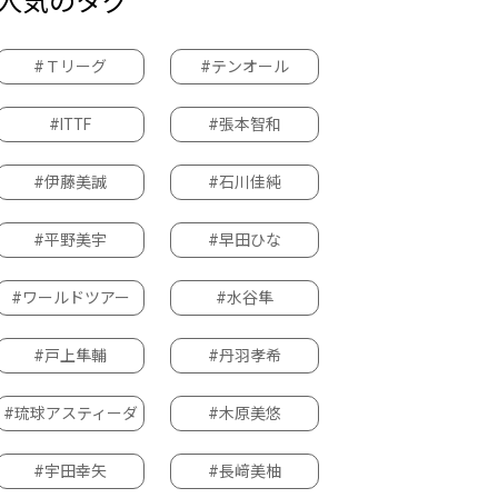
人気のタグ
#Ｔリーグ
#テンオール
#ITTF
#張本智和
#伊藤美誠
#石川佳純
#平野美宇
#早田ひな
#ワールドツアー
#水谷隼
#戸上隼輔
#丹羽孝希
#琉球アスティーダ
#木原美悠
#宇田幸矢
#長﨑美柚