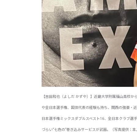
【吉田和也（よしだ かずや）】近畿大学附属福山高校か
や全日本選手権、国体代表の経験も持ち、関西の強豪・近
日本選手権ミックスダブルスベスト16、全日本クラブ選
づらい“七色の”巻き込みサービスが武器。（写真提供：本