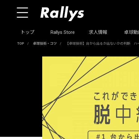
トップ
Rallys Store
求人情報
卓球動
TOP
/
卓球技術・コツ
/
【卓球技術】台から出るか出ないかの判断 ハ