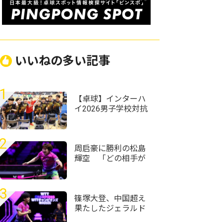
いいねの多い記事
1
【卓球】インターハ
イ2026男子学校対抗
の組み合わせ決定
野田学園高校は前回
王者として迎える夏
2
周启豪に勝利の松島
輝空 「どの相手が
来ても自分のプレー
ができれば勝てる」
＜卓球・WTTチャン
3
ピオンズ横浜2026＞
篠塚大登、中国超え
果たしたジェラルド
下して準々決勝進出