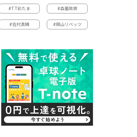
#T.T彩たま
#森薗政崇
#吉村真晴
#岡山リベッツ