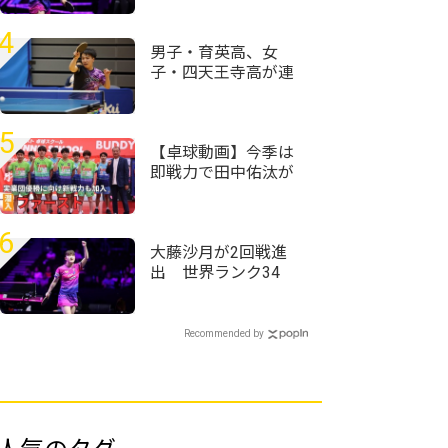
＜卓球・WTTチャン
ピオンズ横浜2026＞
4
男子・育英高、女
子・四天王寺高が連
覇 近畿高校卓球選
手権2026全種目ラン
キング一覧
5
【卓球動画】今季は
即戦力で田中佑汰が
加入！今年こそ悲願
の全日本実業団優勝
目指すファーストに
6
潜入 村松雄斗も神
大藤沙月が2回戦進
奈川県代表チームの
出 世界ランク34
方に参戦
位・ウェールズ選手
との激しいラリー戦
制す＜卓球・WTTチ
Recommended by
ャンピオンズ横浜
2026＞