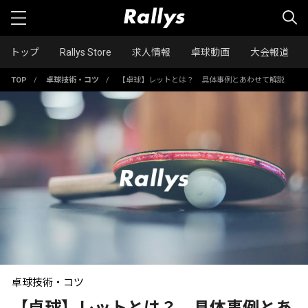
トップ
Rallys Store
求人情報
卓球動画
大会報道
TOP
/
卓球技術・コツ
/
【卓球】レットとは？ 具体事例とあわせて解説
卓球技術・コツ