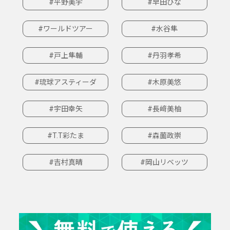
#平野美宇
#早田ひな
#ワールドツアー
#水谷隼
#戸上隼輔
#丹羽孝希
#琉球アスティーダ
#木原美悠
#宇田幸矢
#長﨑美柚
#T.T彩たま
#森薗政崇
#吉村真晴
#岡山リベッツ