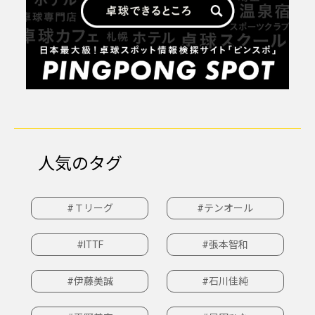
人気のタグ
#Ｔリーグ
#テンオール
#ITTF
#張本智和
#伊藤美誠
#石川佳純