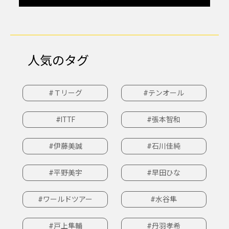
人気のタグ
#Ｔリーグ
#テンオール
#ITTF
#張本智和
#伊藤美誠
#石川佳純
#平野美宇
#早田ひな
#ワールドツアー
#水谷隼
#戸上隼輔
#丹羽孝希