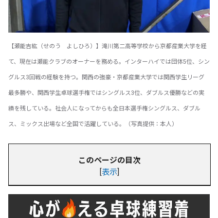
【瀬能吉紘（せのう よしひろ）】滝川第二高等学校から京都産業大学を経
て、現在は瀬能クラブのオーナーを務める。インターハイでは団体5位、シン
グルス3回戦の経験を持つ。関西の強豪・京都産業大学では関西学生リーグ
最多勝や、関西学生卓球選手権ではシングルス3位、ダブルス優勝などの実
績を残している。社会人になってからも全日本選手権シングルス、ダブル
ス、ミックス出場など全国で活躍している。（写真提供：本人）
このページの目次
[
表示
]