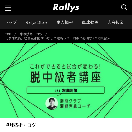
トップ
Rallys Store
求人情報
卓球動画
大会報道
TOP
/
卓球技術・コツ
/
【卓球技術】粒高克服間違いなし？粒高ラバー対策に必須な3つの練習法
卓球技術・コツ