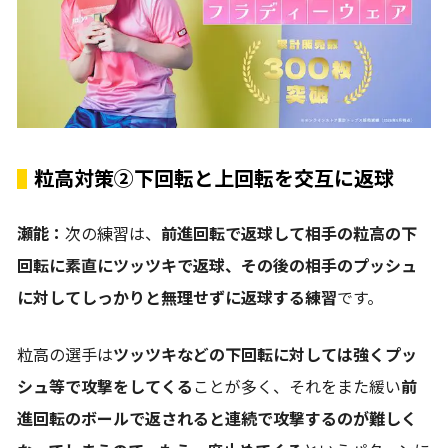
粒高対策②下回転と上回転を交互に返球
瀬能：
次の練習は、
前進回転で返球して相手の粒高の下
回転に素直にツッツキで返球、その後の相手のプッシュ
に対してしっかりと無理せずに返球する練習
です。
粒高の選手は
ツッツキなどの下回転に対しては強くプッ
シュ等で攻撃をしてくる
ことが多く、それをまた緩い
前
進回転のボールで返されると連続で攻撃するのが難しく