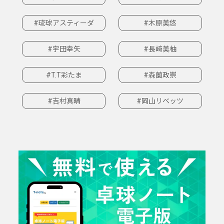
#琉球アスティーダ
#木原美悠
#宇田幸矢
#長﨑美柚
#T.T彩たま
#森薗政崇
#吉村真晴
#岡山リベッツ