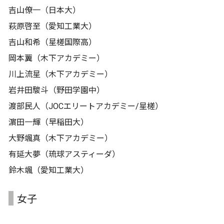
吉山僚一（日本大）
萩原啓至（愛知工業大）
吉山和希（星槎国際高）
岡本翼（木下アカデミー）
川上流星（木下アカデミー）
岩井田駿斗（野田学園中）
渡部民人（JOCエリートアカデミー/星槎）
濵田一輝（早稲田大）
大野颯真（木下アカデミー）
有延大夢（琉球アスティーダ）
鈴木颯（愛知工業大）
女子