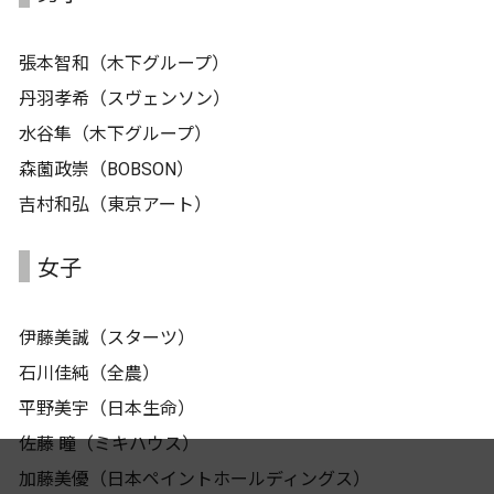
張本智和（木下グループ）
丹羽孝希（スヴェンソン）
水谷隼（木下グループ）
森薗政崇（BOBSON）
吉村和弘（東京アート）
女子
伊藤美誠（スターツ）
石川佳純（全農）
平野美宇（日本生命）
佐藤 瞳（ミキハウス）
加藤美優（日本ペイントホールディングス）