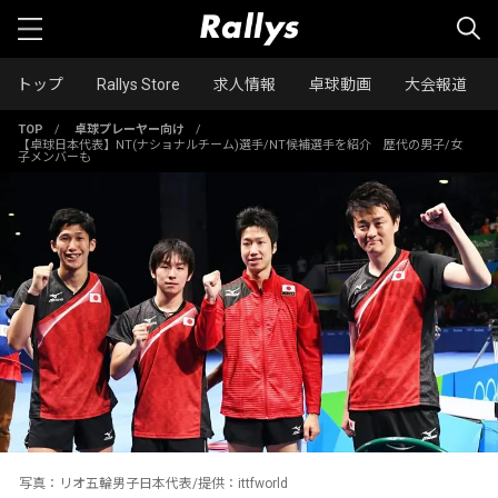
トップ
Rallys Store
求人情報
卓球動画
大会報道
TOP
/
卓球プレーヤー向け
/
【卓球日本代表】NT(ナショナルチーム)選手/NT候補選手を紹介 歴代の男子/女
子メンバーも
写真：リオ五輪男子日本代表/提供：ittfworld