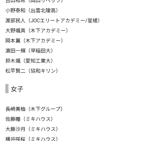
吉山和希（岡山リベッツ）
小野泰和（出雲北陵高）
渡部民人（JOCエリートアカデミー/星槎）
大野颯真（木下アカデミー）
岡本翼（木下アカデミー）
濵田一輝（早稲田大）
鈴木颯（愛知工業大）
松平賢二（協和キリン）
女子
長﨑美柚（木下グループ）
佐藤瞳（ミキハウス）
大藤沙月（ミキハウス）
横井咲桜（ミキハウス）