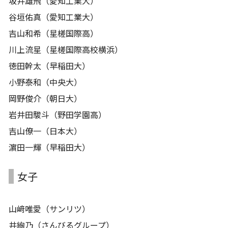
坂井雄飛（愛知工業大）
谷垣佑真（愛知工業大）
吉山和希（星槎国際高）
川上流星（星槎国際高校横浜）
徳田幹太（早稲田大）
小野泰和（中央大）
岡野俊介（朝日大）
岩井田駿斗（野田学園高）
吉山僚一（日本大）
濵田一輝（早稲田大）
女子
山﨑唯愛（サンリツ）
井絢乃（さんびるグループ）