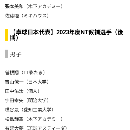
張本美和（木下アカデミー）
佐藤瞳（ミキハウス）
【卓球日本代表】2023年度NT候補選手（後
期）
男子
曽根翔（T.T彩たま）
吉山僚一（日本大学）
田中佑汰（個人）
宇田幸矢（明治大学）
横谷晟（愛知工業大学）
松島輝空（木下アカデミー）
有延大夢（琉球アスティーダ）