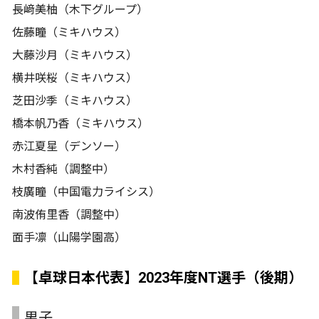
長﨑美柚（木下グループ）
佐藤瞳（ミキハウス）
大藤沙月（ミキハウス）
横井咲桜（ミキハウス）
芝田沙季（ミキハウス）
橋本帆乃香（ミキハウス）
赤江夏星（デンソー）
木村香純（調整中）
枝廣瞳（中国電力ライシス）
南波侑里香（調整中）
面手凛（山陽学園高）
【卓球日本代表】2023年度NT選手（後期）
男子