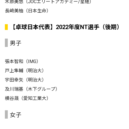
木原美悠（JOCエリートアカデミー/星槎）
長﨑美柚（日本生命）
【卓球日本代表】2022年度NT選手（後期）
男子
張本智和（IMG）
戸上隼輔（明治大）
宇田幸矢（明治大）
及川瑞基（木下グループ）
横谷晟（愛知工業大）
女子