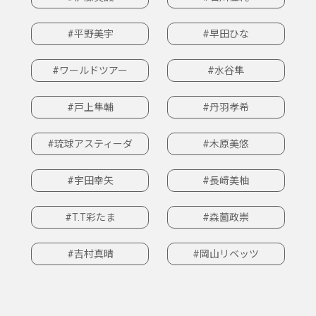
#平野美宇
#早田ひな
#ワールドツアー
#水谷隼
#戸上隼輔
#丹羽孝希
#琉球アスティーダ
#木原美悠
#宇田幸矢
#長﨑美柚
#T.T彩たま
#森薗政崇
#吉村真晴
#岡山リベッツ