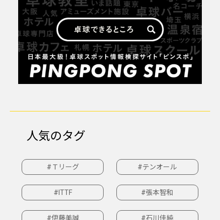
人気のタグ
#Ｔリーグ
#テンオール
#ITTF
#張本智和
#伊藤美誠
#石川佳純