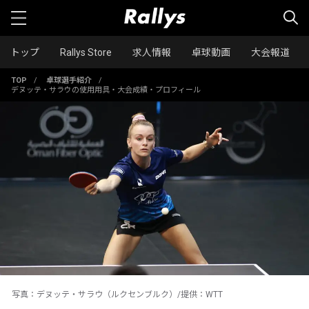
トップ
Rallys Store
求人情報
卓球動画
大会報道
TOP
/
卓球選手紹介
/
デヌッテ・サラウの使用用具・大会成績・プロフィール
写真：デヌッテ・サラウ（ルクセンブルク）/提供：WTT