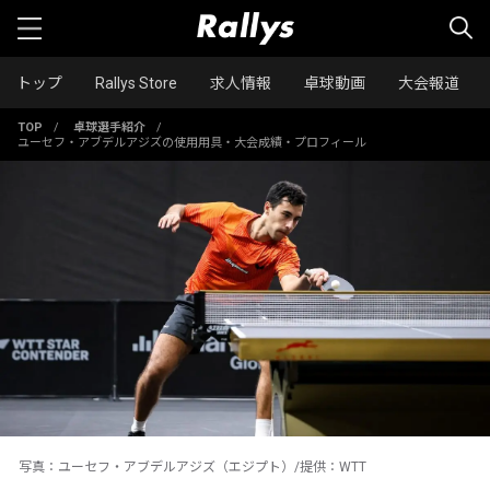
トップ
Rallys Store
求人情報
卓球動画
大会報道
TOP
/
卓球選手紹介
/
ユーセフ・アブデルアジズの使用用具・大会成績・プロフィール
写真：ユーセフ・アブデルアジズ（エジプト）/提供：WTT