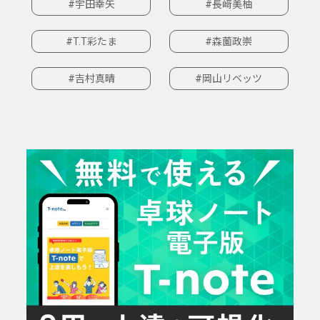
#宇田幸矢
#長﨑美柚
#T.T彩たま
#森薗政崇
#吉村真晴
#岡山リベッツ