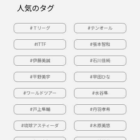
人気のタグ
#Ｔリーグ
#テンオール
#ITTF
#張本智和
#伊藤美誠
#石川佳純
#平野美宇
#早田ひな
#ワールドツアー
#水谷隼
#戸上隼輔
#丹羽孝希
#琉球アスティーダ
#木原美悠