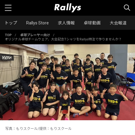
トップ
Rallys Store
求人情報
卓球動画
大会報道
TOP
/
卓球プレーヤー向け
/
オリジナル卓球チームウェア、大会記念TシャツをRallys特注で作りませんか？
写真：もりスクール/提供：もりスクール