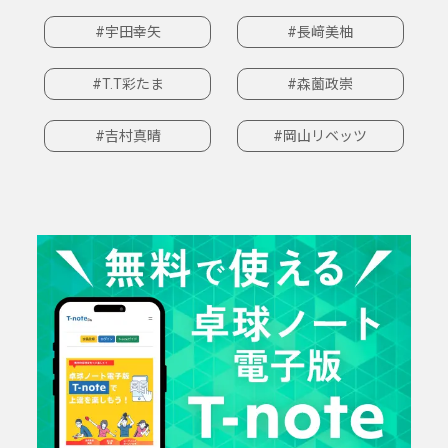
#宇田幸矢
#長﨑美柚
#T.T彩たま
#森薗政崇
#吉村真晴
#岡山リベッツ