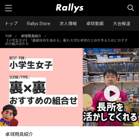
トップ
Rallys Store
求人情報
卓球動画
大会報道
TOP
/
卓球用具紹介
/
【小学生女子】「基礎技術を高める」最も大切な卓球の土台を作るためにおすす
めの組み合わせ
卓球用具紹介