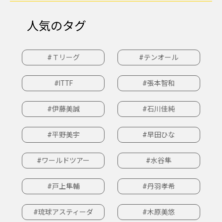
人気のタグ
#Ｔリーグ
#テンオール
#ITTF
#張本智和
#伊藤美誠
#石川佳純
#平野美宇
#早田ひな
#ワールドツアー
#水谷隼
#戸上隼輔
#丹羽孝希
#琉球アスティーダ
#木原美悠