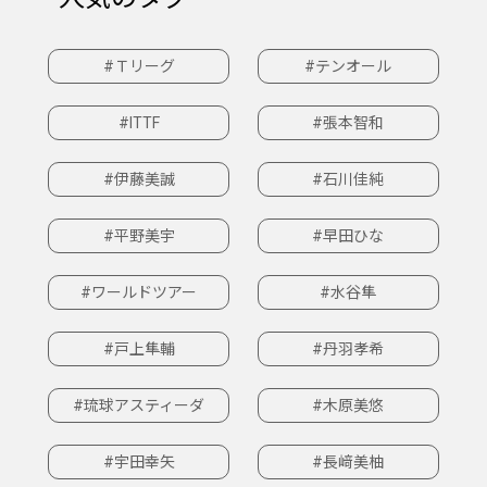
#Ｔリーグ
#テンオール
#ITTF
#張本智和
#伊藤美誠
#石川佳純
#平野美宇
#早田ひな
#ワールドツアー
#水谷隼
#戸上隼輔
#丹羽孝希
#琉球アスティーダ
#木原美悠
#宇田幸矢
#長﨑美柚