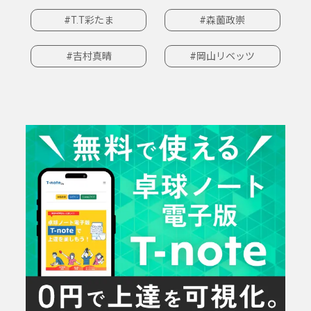
#T.T彩たま
#森薗政崇
#吉村真晴
#岡山リベッツ