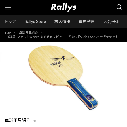
トップ
Rallys Store
求人情報
卓球動画
大会報道
TOP
/
卓球用具紹介
/
【卓球】ファルクW7の性能を徹底レビュー 万能で扱いやすい木材合板ラケット
卓球用具紹介
[PR]