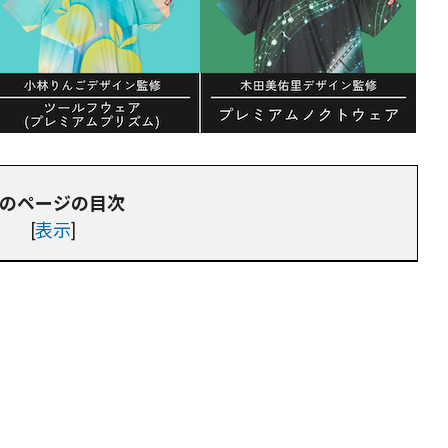
のページの目次
[
表示
]