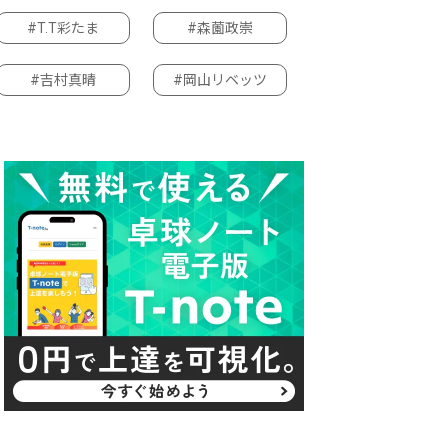
#T.T彩たま
#森薗政崇
#吉村真晴
#岡山リベッツ