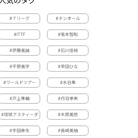
人気のタグ
#Ｔリーグ
#テンオール
#ITTF
#張本智和
#伊藤美誠
#石川佳純
#平野美宇
#早田ひな
#ワールドツアー
#水谷隼
#戸上隼輔
#丹羽孝希
#琉球アスティーダ
#木原美悠
#宇田幸矢
#長﨑美柚