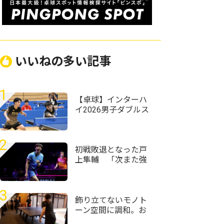
いいねの多い記事
1
【卓球】インターハ
イ2026男子ダブルス
の組み合わせ決定
野田学園・岩井田駿
斗/中野琥珀ペアが第
2
1シードに
初戦敗退となった戸
上隼輔 「次また強
くなって日本でプレ
ーできるように頑張
りたい」＜卓球・
3
WTTチャンピオンズ
飾り立てないモノト
横浜2026＞
ーン空間に調和。お
丸山ホテルがT4