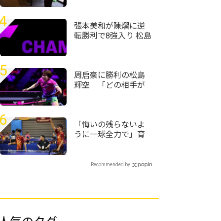
OFFICEで仕掛けるサ
ウナと湯上がりの対
4
話
張本美和が陳熠に逆
転勝利で8強入り 松島
輝空、篠塚大登も
準々決勝進出 WTTチ
ャンピオンズ・横浜
5
2026
周启豪に勝利の松島
輝空 「どの相手が
来ても自分のプレー
ができれば勝てる」
＜卓球・WTTチャン
6
ピオンズ横浜2026＞
「悔いの残らないよ
うに一球全力で」育
英・坂根士湧/南部一
騎ペアが激戦乗り越
え初優勝＜卓球・近
Recommended by
畿高校選手権2026/男
子ダブルス＞