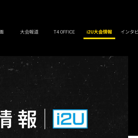
画
大会報道
T4 OFFICE
i2U大会情報
インタ