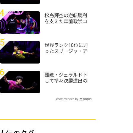
『え？』ってなりま
した」＜卓球・WTT
4
チャンピオンズ横浜
松島輝空の逆転勝利
2026＞
を支えた森薗政崇コ
ーチ「TTRがない中で
上手く組み立てられ
た」＜卓球・WTTチ
5
ャンピオンズ横浜
世界ランク10位に迫
2026＞
ったスリージャ・ア
クラ「粒高ラバーは
コーチに言われて使
い始めた」＜卓球・
6
WTTチャンピオンズ
難敵・ジェラルド下
横浜2026＞
して準々決勝進出の
篠塚大登「次勝って
自己ベストを更新し
たい」＜卓球・WTT
Recommended by
チャンピオンズ横浜
2026＞