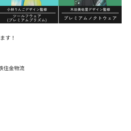
します！
鉄住金物流