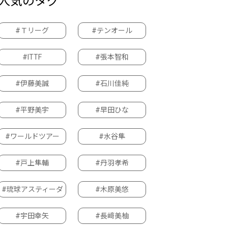
人気のタグ
#Ｔリーグ
#テンオール
#ITTF
#張本智和
#伊藤美誠
#石川佳純
#平野美宇
#早田ひな
#ワールドツアー
#水谷隼
#戸上隼輔
#丹羽孝希
#琉球アスティーダ
#木原美悠
#宇田幸矢
#長﨑美柚