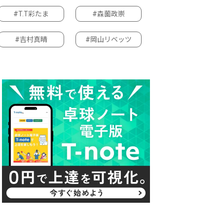
#T.T彩たま
#森薗政崇
#吉村真晴
#岡山リベッツ