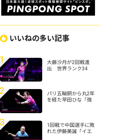
いいねの多い記事
1
大藤沙月が2回戦進
出 世界ランク34
位・ウェールズ選手
との激しいラリー戦
制す＜卓球・WTTチ
2
ャンピオンズ横浜
パリ五輪銅から丸2年
2026＞
を経た早田ひな「強
かったときの感覚が
戻ってきている」＜
卓球・WTTチャンピ
3
オンズ横浜2026＞
1回戦で中国選手に敗
れた伊藤美誠「イエ
ローカードには