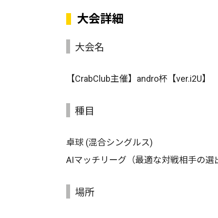
大会詳細
大会名
【CrabClub主催】andro杯【ver.i2U】
種目
卓球 (混合シングルス)
AIマッチリーグ（最適な対戦相手の選
場所