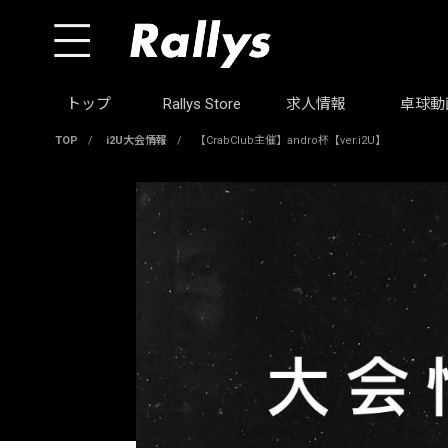
トップ
Rallys Store
求人情報
卓球動
TOP
/
i2U大会情報
/
【CrabClub主催】andro杯【ver.i2U】