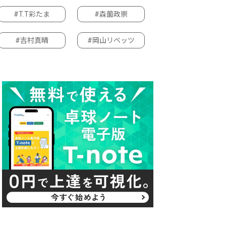
#T.T彩たま
#森薗政崇
#吉村真晴
#岡山リベッツ