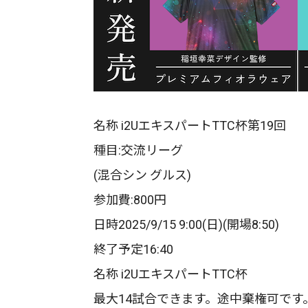
名称 i2UエキスパートTTC杯第19回
種目:交流リーグ
(混合シン グルス)
参加費:800円
日時2025/9/15 9:00(日)(開場8:50)
終了予定16:40
名称 i2UエキスパートTTC杯
最大14試合できます。途中棄権可です