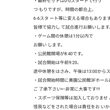
・最終セットは0-0スタートで行う
つ もりですが、時間の都合上、
6-6スタ ート等に変える場合もありま
皆様で協力し て試合進行お願いします
・ゲーム間の休憩は1分以内で
お願い します。
・公民館開場が8:40です。
・試合開始は午前9:20、
途中休憩をはさみ、午後は13:00から
・試合開始時間に美園公民館3Fホー
ご 了承下さい←非常に大事です!!!
・スポーツ保険等は加入しておりませ 
怪我などをされた場合は責任をお い