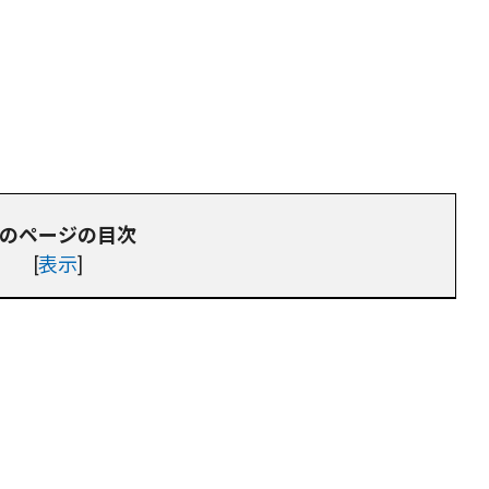
のページの目次
[
表示
]