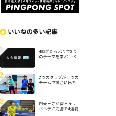
いいねの多い記事
1
4時間たっぷりで3つ
のテーマを学ぶ！ペ
ンホルダー向上講習
会／新井和夏葉
2
2つのクラブが１つの
チームで試合に出た
ら 千葉の合同チーム
Fortisの仮説
3
四天王寺が香ヶ丘リ
ベルテに完勝で4連覇
達成 渡会宥が単複2