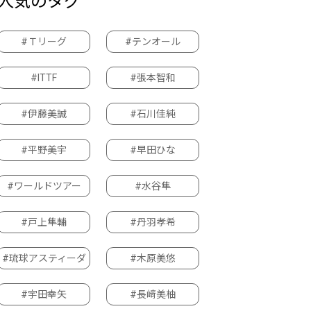
人気のタグ
#Ｔリーグ
#テンオール
#ITTF
#張本智和
#伊藤美誠
#石川佳純
#平野美宇
#早田ひな
#ワールドツアー
#水谷隼
#戸上隼輔
#丹羽孝希
#琉球アスティーダ
#木原美悠
#宇田幸矢
#長﨑美柚