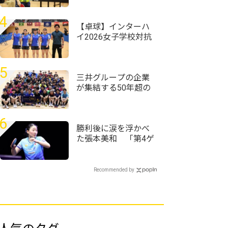
勝の活躍＜卓球・近
畿高校選手権2026/女
4
子学校対抗＞
【卓球】インターハ
イ2026女子学校対抗
の組み合わせ決定
前回王者・星槎横浜
が初連覇狙う
5
三井グループの企業
が集結する50年超の
歴史ある大会 企業
対抗戦は三井住友信
託銀行が頂点に＜卓
6
球・オール三井2026
勝利後に涙を浮かべ
＞
た張本美和 「第4ゲ
ームでもう終わった
と思った」＜卓球・
WTTチャンピオンズ
Recommended by
横浜2026＞