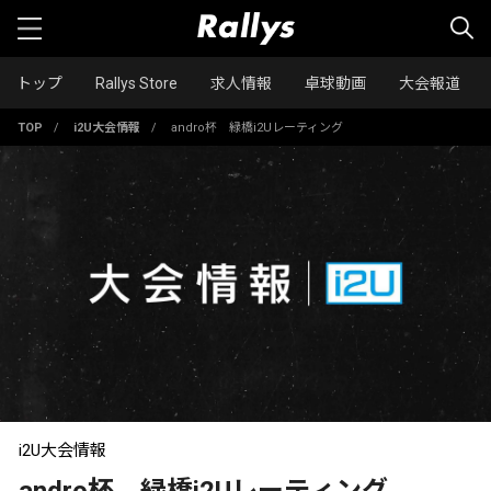
トップ
Rallys Store
求人情報
卓球動画
大会報道
TOP
/
i2U大会情報
/
andro杯 緑橋i2Uレーティング
i2U大会情報