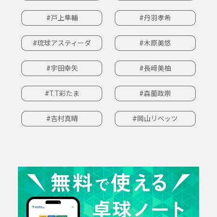
#戸上隼輔
#丹羽孝希
#琉球アスティーダ
#木原美悠
#宇田幸矢
#長﨑美柚
#T.T彩たま
#森薗政崇
#吉村真晴
#岡山リベッツ