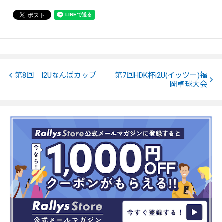
第8回 I2Uなんばカップ
第7回HDK杯i2U(イッツー)福
岡卓球大会