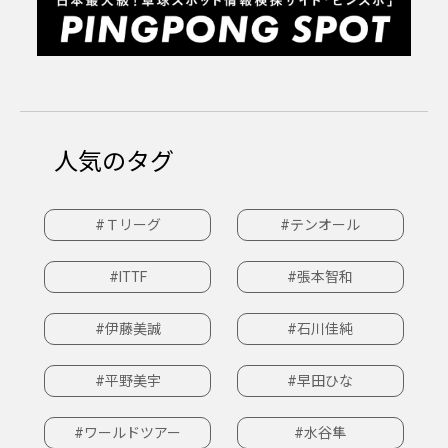
人気のタグ
#Ｔリーグ
#テンオール
#ITTF
#張本智和
#伊藤美誠
#石川佳純
#平野美宇
#早田ひな
#ワールドツアー
#水谷隼