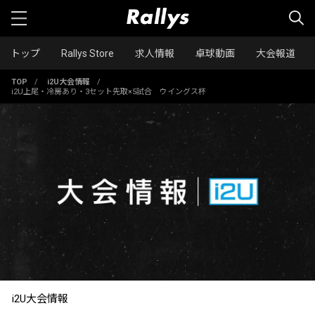
トップ
Rallys Store
求人情報
卓球動画
大会報道
TOP
/
i2U大会情報
/
i2U上尾・冷房あり・3セット先取×5試合 ウイングス杯
i2U大会情報