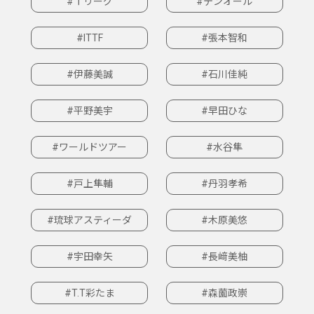
#Ｔリーグ
#テンオール
#ITTF
#張本智和
#伊藤美誠
#石川佳純
#平野美宇
#早田ひな
#ワールドツアー
#水谷隼
#戸上隼輔
#丹羽孝希
#琉球アスティーダ
#木原美悠
#宇田幸矢
#長﨑美柚
#T.T彩たま
#森薗政崇