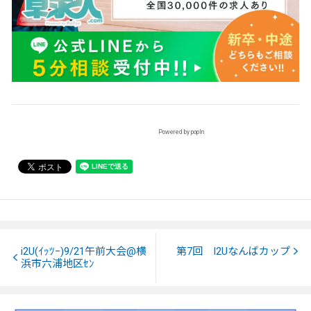
Powered by popIn
i2U(ｲｯﾂｰ)9/21午前大会@横
第7回 I2Uなんばカップ
浜市六浦地区ｾﾝ