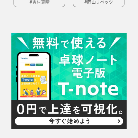
#吉村真晴
#岡山リベッツ