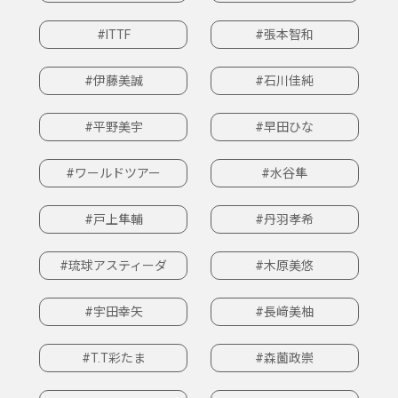
#ITTF
#張本智和
#伊藤美誠
#石川佳純
#平野美宇
#早田ひな
#ワールドツアー
#水谷隼
#戸上隼輔
#丹羽孝希
#琉球アスティーダ
#木原美悠
#宇田幸矢
#長﨑美柚
#T.T彩たま
#森薗政崇