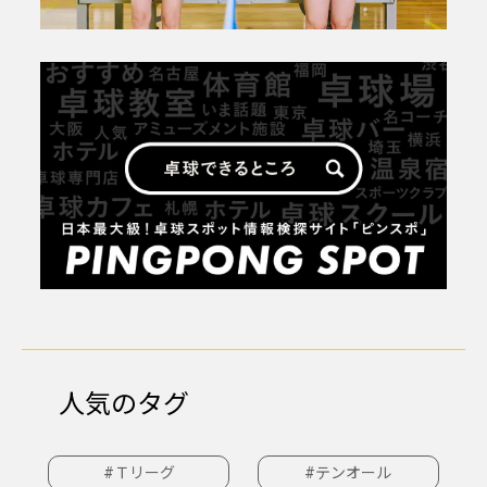
人気のタグ
#Ｔリーグ
#テンオール