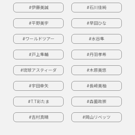
#伊藤美誠
#石川佳純
#平野美宇
#早田ひな
#ワールドツアー
#水谷隼
#戸上隼輔
#丹羽孝希
#琉球アスティーダ
#木原美悠
#宇田幸矢
#長﨑美柚
#T.T彩たま
#森薗政崇
#吉村真晴
#岡山リベッツ