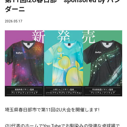
第11回i2U春日部 sponsored by パン
ダーニ
2026.05.17
埼玉県春日部市で第11回i2U大会を開催します!
i2U代表のホームでYou Tubeでお馴染みの快適な卓球場で