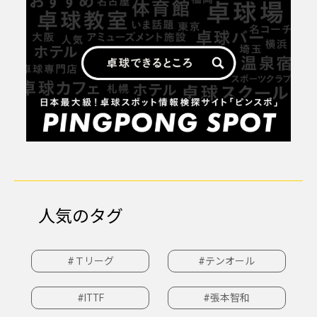
人気のタグ
#Ｔリーグ
#テンオール
#ITTF
#張本智和