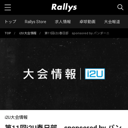
トップ
Rallys Store
求人情報
卓球動画
大会報道
TOP
/
i2U大会情報
/
第11回i2U春日部 sponsored by パンダーニ
i2U大会情報