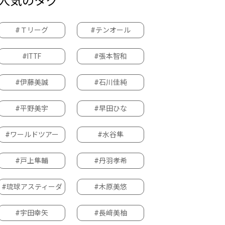
人気のタグ
#Ｔリーグ
#テンオール
#ITTF
#張本智和
#伊藤美誠
#石川佳純
#平野美宇
#早田ひな
#ワールドツアー
#水谷隼
#戸上隼輔
#丹羽孝希
#琉球アスティーダ
#木原美悠
#宇田幸矢
#長﨑美柚