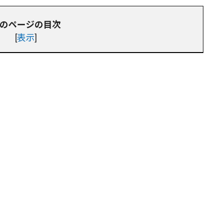
のページの目次
[
表示
]