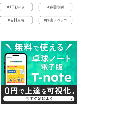
#T.T彩たま
#森薗政崇
#吉村真晴
#岡山リベッツ