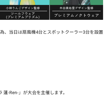
がない為、当日は扇風機4台とスポットクーラー3台を設置
ラ 蓮-Ren-」が大会を主催します。