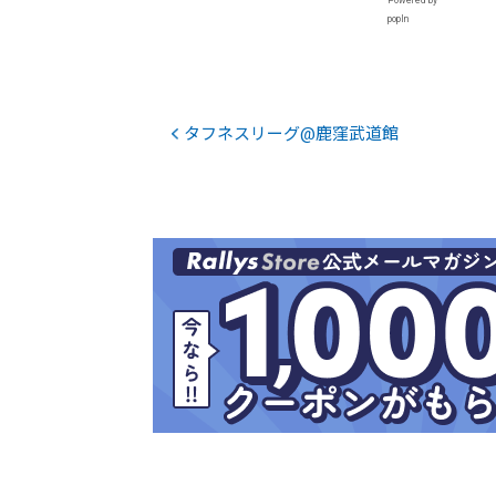
popIn
タフネスリーグ@鹿窪武道館