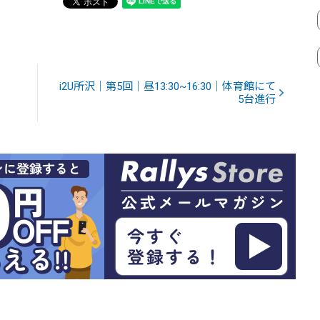
i2U所沢｜第5回｜昼13:30~16:30｜体育館にて
5台進行