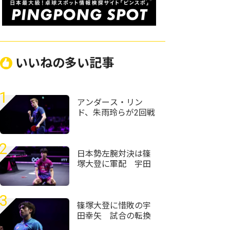
いいねの多い記事
1
アンダース・リン
ド、朱雨玲らが2回戦
に進出 ジョアン・
ジェラルドが中国超
え＜卓球・WTTチャ
2
ンピオンズ横浜2026
日本勢左腕対決は篠
＞
塚大登に軍配 宇田
幸矢相手にフルゲー
ムの激闘制す＜卓
球・WTTチャンピオ
3
ンズ横浜2026＞
篠塚大登に惜敗の宇
田幸矢 試合の転換
点に「どう自分で調