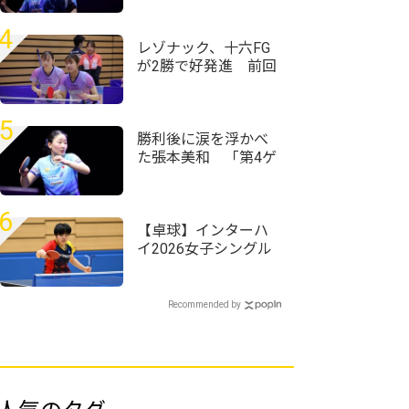
整していくか少し迷
った」＜卓球・WTT
4
チャンピオンズ横浜
レゾナック、十六FG
2026＞
が2勝で好発進 前回
王者・デンソーも白
星スタート＜第76回
全日本実業団卓球選
5
手権大会＞
勝利後に涙を浮かべ
た張本美和 「第4ゲ
ームでもう終わった
と思った」＜卓球・
WTTチャンピオンズ
6
横浜2026＞
【卓球】インターハ
イ2026女子シングル
スの組み合わせ決
定 第1シードには四
天王寺・髙森愛央が
Recommended by
入る