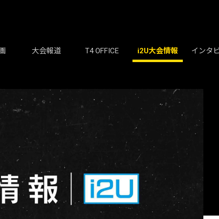
画
大会報道
T4 OFFICE
i2U大会情報
インタ