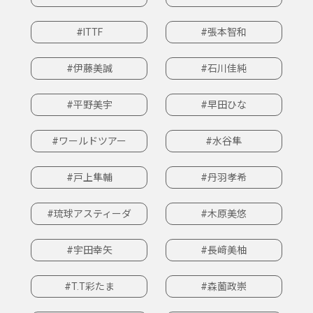
#ITTF
#張本智和
#伊藤美誠
#石川佳純
#平野美宇
#早田ひな
#ワールドツアー
#水谷隼
#戸上隼輔
#丹羽孝希
#琉球アスティーダ
#木原美悠
#宇田幸矢
#長﨑美柚
#T.T彩たま
#森薗政崇