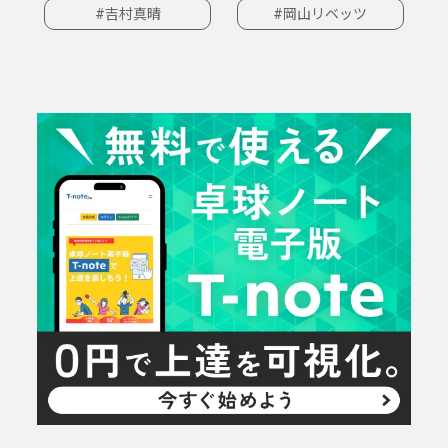
#吉村真晴
#岡山リベッツ