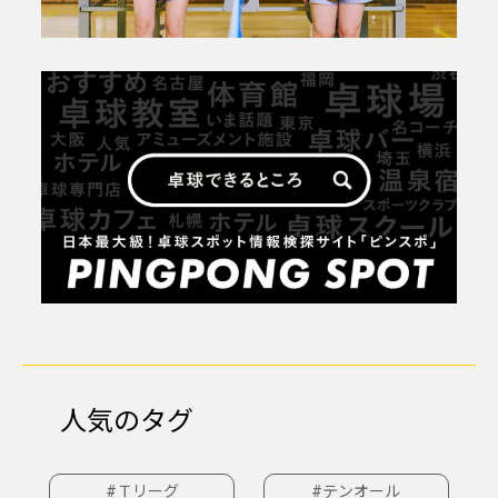
人気のタグ
#Ｔリーグ
#テンオール