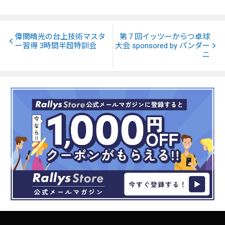
偉関晴光の台上技術マスタ
第７回イッツーからつ卓球
ー習得 3時間半超特訓会
大会 sponsored by パンダー
ニ