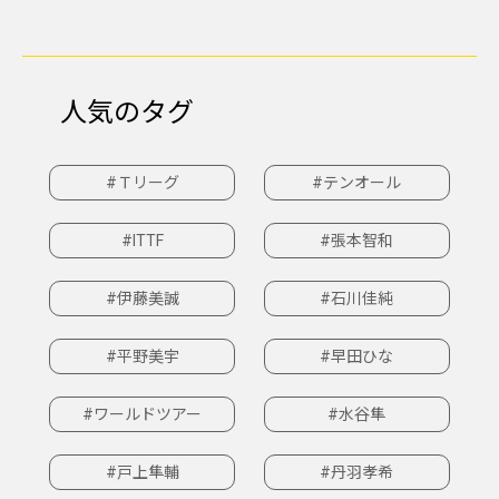
人気のタグ
#Ｔリーグ
#テンオール
#ITTF
#張本智和
#伊藤美誠
#石川佳純
#平野美宇
#早田ひな
#ワールドツアー
#水谷隼
#戸上隼輔
#丹羽孝希