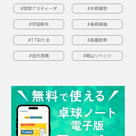
#琉球アスティーダ
#木原美悠
#宇田幸矢
#長﨑美柚
#T.T彩たま
#森薗政崇
#吉村真晴
#岡山リベッツ