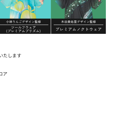
いたします
コア