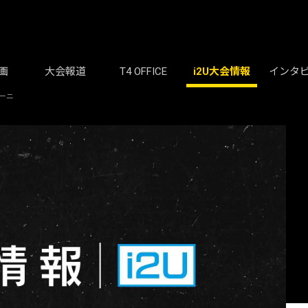
画
大会報道
T4 OFFICE
i2U大会情報
インタ
ダーニ