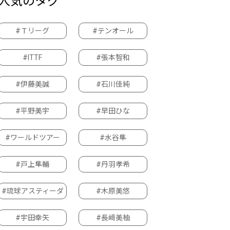
人気のタグ
#Ｔリーグ
#テンオール
#ITTF
#張本智和
#伊藤美誠
#石川佳純
#平野美宇
#早田ひな
#ワールドツアー
#水谷隼
#戸上隼輔
#丹羽孝希
#琉球アスティーダ
#木原美悠
#宇田幸矢
#長﨑美柚