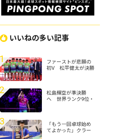
いいねの多い記事
1
ファーストが悲願の
初V 松平健太が決勝
点挙げ前回王者・協
和キリン破る＜第76
回全日本実業団卓球
2
選手権大会＞
松島輝空が準決勝
へ 世界ランク9位・
張禹珍との大接戦を
制す＜卓球・WTTチ
ャンピオンズ横浜
3
2026＞
「もう一回卓球始め
てよかった」クラー
ク記念国際･山口の村