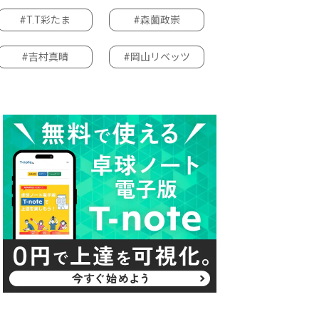
#T.T彩たま
#森薗政崇
#吉村真晴
#岡山リベッツ