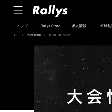
トップ
Rallys Store
求人情報
卓球動
TOP
/
i2U大会情報
/
第5回 #Lines杯