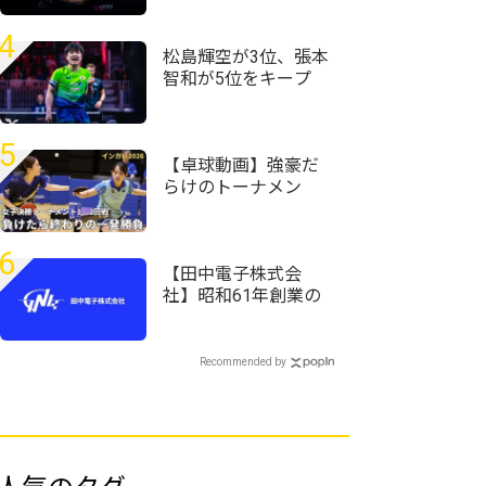
ッシュ快進撃のシド
レンコ破る＜卓球・
4
WTTチャンピオンズ
松島輝空が3位、張本
横浜2026＞
智和が5位をキープ
国際大会V・ロシアの
20歳がトップ100入り
｜卓球男子世界ラン
5
キング（2026年第32
【卓球動画】強豪だ
週）
らけのトーナメン
ト ベスト8のランク
入りをかけた2回戦ま
での結果を紹介｜イ
6
ンカレ卓球2026女子
【田中電子株式会
決勝T1、2回戦
社】昭和61年創業の
老舗企業で、面接で
社長と卓球対決!?充実
の研修環境です。「ス
Recommended by
マホアドバイザー
職」募集開始！