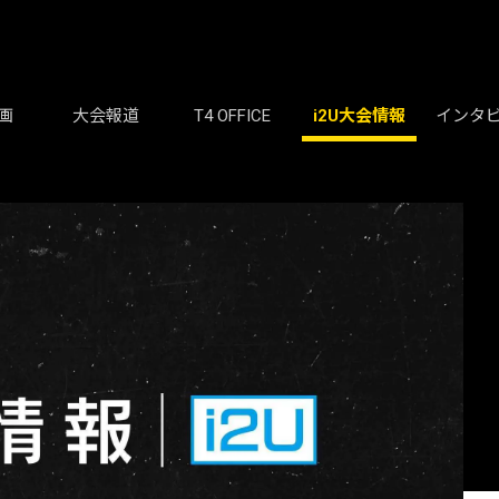
画
大会報道
T4 OFFICE
i2U大会情報
インタ