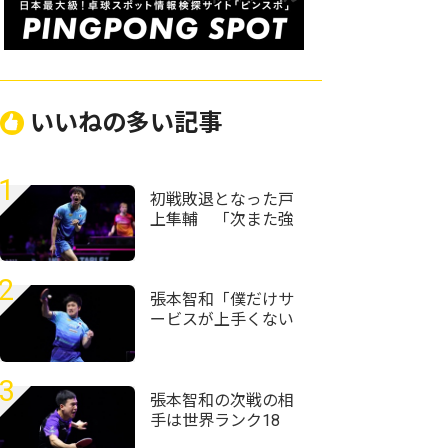
いいねの多い記事
1
初戦敗退となった戸
上隼輔 「次また強
くなって日本でプレ
ーできるように頑張
りたい」＜卓球・
2
WTTチャンピオンズ
張本智和「僕だけサ
横浜2026＞
ービスが上手くない
自信がある」強化し
てきたサービスで初
戦完勝＜卓球・WTT
3
チャンピオンズ横浜
張本智和の次戦の相
2026＞
手は世界ランク18
位・向鵬に USスマ