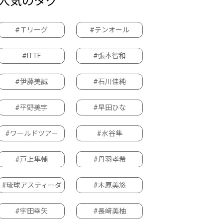
人気のタグ
#Ｔリーグ
#テンオール
#ITTF
#張本智和
#伊藤美誠
#石川佳純
#平野美宇
#早田ひな
#ワールドツアー
#水谷隼
#戸上隼輔
#丹羽孝希
#琉球アスティーダ
#木原美悠
#宇田幸矢
#長﨑美柚