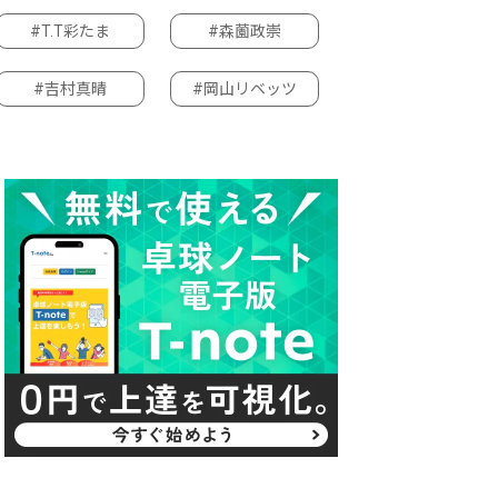
#T.T彩たま
#森薗政崇
#吉村真晴
#岡山リベッツ