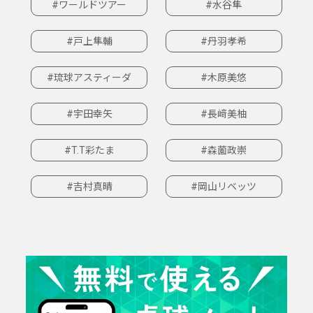
#ワールドツアー
#水谷隼
#戸上隼輔
#丹羽孝希
#琉球アスティーダ
#木原美悠
#宇田幸矢
#長﨑美柚
#T.T彩たま
#森薗政崇
#吉村真晴
#岡山リベッツ