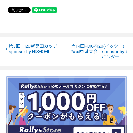
第3回 i2U新発田カップ
第14回HDK杯i2U(イッツー)
sponsor by NISHOHI
福岡卓球大会 sponsor by
パンダーニ