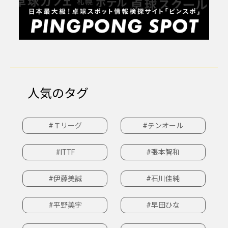
人気のタグ
#Ｔリーグ
#テンオール
#ITTF
#張本智和
#伊藤美誠
#石川佳純
#平野美宇
#早田ひな