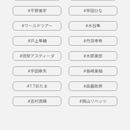
#平野美宇
#早田ひな
#ワールドツアー
#水谷隼
#戸上隼輔
#丹羽孝希
#琉球アスティーダ
#木原美悠
#宇田幸矢
#長﨑美柚
#T.T彩たま
#森薗政崇
#吉村真晴
#岡山リベッツ