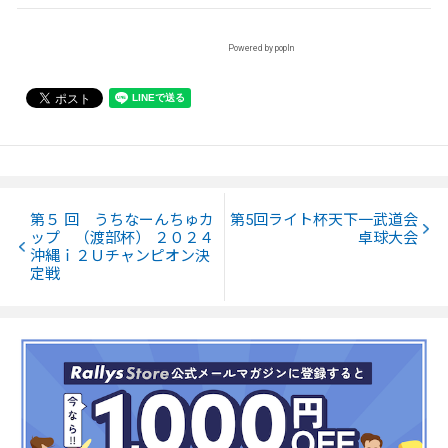
Powered by popIn
第５ 回 うちなーんちゅカ
第5回ライト杯天下一武道会
ップ （渡部杯） ２０２４
卓球大会
沖縄ｉ２Ｕチャンピオン決
定戦