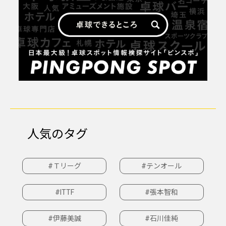
人気のタグ
#Ｔリーグ
#テンオール
#ITTF
#張本智和
#伊藤美誠
#石川佳純