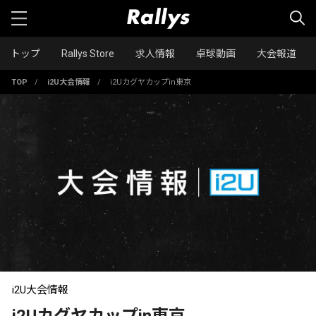
トップ
Rallys Store
求人情報
卓球動画
大会報道
TOP
/
i2U大会情報
/
i2Uカグヤカップin東京
i2U大会情報