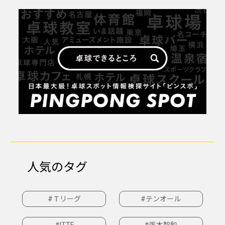
人気のタグ
#Ｔリーグ
#テンオール
#ITTF
#張本智和