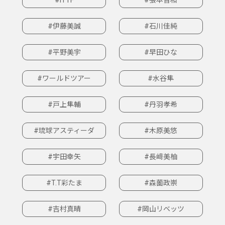
#伊藤美誠
#石川佳純
#平野美宇
#早田ひな
#ワールドツアー
#水谷隼
#戸上隼輔
#丹羽孝希
#琉球アスティーダ
#木原美悠
#宇田幸矢
#長﨑美柚
#T.T彩たま
#森薗政崇
#吉村真晴
#岡山リベッツ