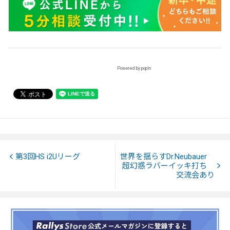
Powered by popIn
第3回HS i2Uリーグ
世界を揺らすDr.Neubauer
超幻惑ラバーイッキ打ち
交流会あり