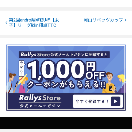
第2回andro翔卓i2U杯【女
岡山リベッツカップ
子】リーグ戦in翔卓T.T.C