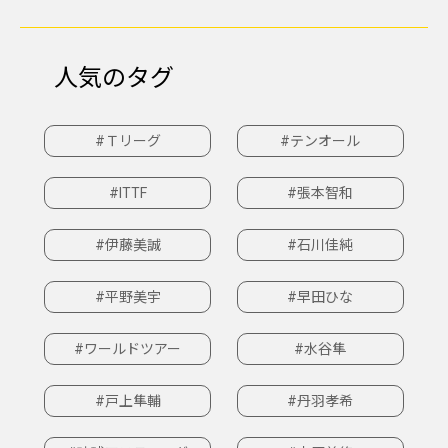
人気のタグ
#Ｔリーグ
#テンオール
#ITTF
#張本智和
#伊藤美誠
#石川佳純
#平野美宇
#早田ひな
#ワールドツアー
#水谷隼
#戸上隼輔
#丹羽孝希