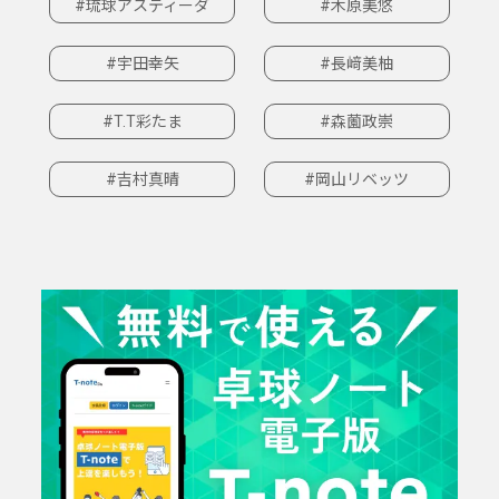
#琉球アスティーダ
#木原美悠
#宇田幸矢
#長﨑美柚
#T.T彩たま
#森薗政崇
#吉村真晴
#岡山リベッツ