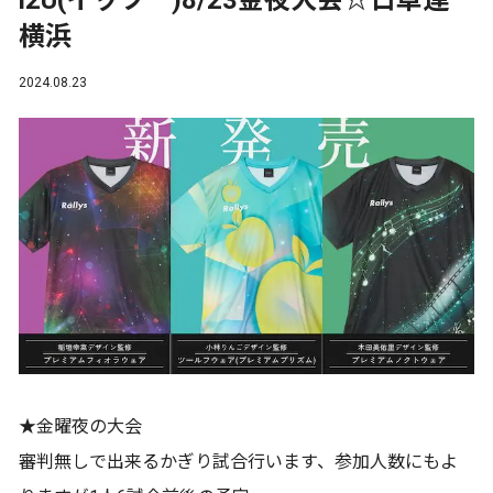
i2U(イッツ―)8/23金夜大会☆日卓連
横浜
2024.08.23
★金曜夜の大会
審判無しで出来るかぎり試合行います、参加人数にもよ