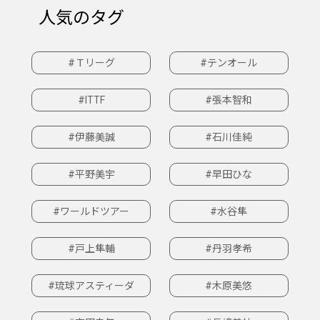
人気のタグ
#Ｔリーグ
#テンオール
#ITTF
#張本智和
#伊藤美誠
#石川佳純
#平野美宇
#早田ひな
#ワールドツアー
#水谷隼
#戸上隼輔
#丹羽孝希
#琉球アスティーダ
#木原美悠