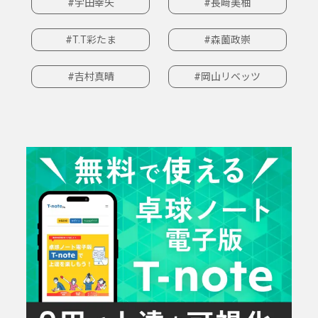
#宇田幸矢
#長﨑美柚
#T.T彩たま
#森薗政崇
#吉村真晴
#岡山リベッツ