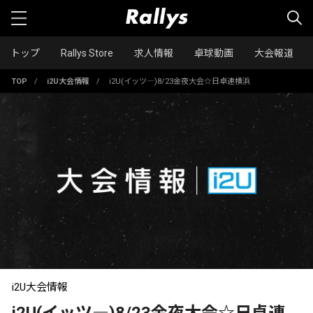
トップ
Rallys Store
求人情報
卓球動画
大会報道
TOP
/
i2U大会情報
/
i2U(イッツ―)8/23金夜大会☆日卓連横浜
i2U大会情報