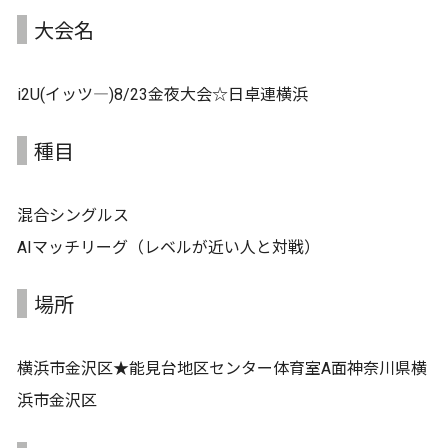
大会名
i2U(イッツ―)8/23金夜大会☆日卓連横浜
種目
混合シングルス
AIマッチリーグ（レベルが近い人と対戦）
場所
横浜市金沢区★能見台地区センター体育室A面神奈川県横
浜市金沢区