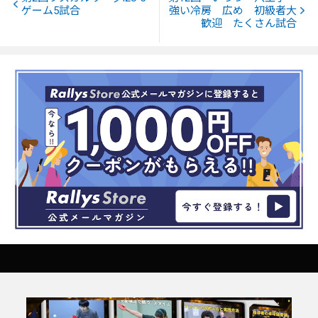
ゲーム5試合
強い冷房 広め 初級者大
歓迎 たくさん試合