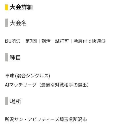
大会詳細
大会名
i2U所沢｜第7回｜朝活｜試打可｜冷房付で快適◎
種目
卓球 (混合シングルス)
AIマッチリーグ（最適な対戦相手の選出）
場所
所沢サン・アビリティ－ズ埼玉県所沢市