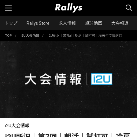
トップ
Rallys Store
求人情報
卓球動画
大会報道
TOP
/
i2U大会情報
/
i2U所沢｜第7回｜朝活｜試打可｜冷房付で快適◎
i2U大会情報