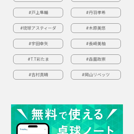
#戸上隼輔
#丹羽孝希
#琉球アスティーダ
#木原美悠
#宇田幸矢
#長﨑美柚
#T.T彩たま
#森薗政崇
#吉村真晴
#岡山リベッツ