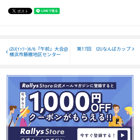
i2U(ｲｯﾂｰ)6/6『午前』大会@
第17回 I2Uなんばカップ
横浜市藤棚地区センター