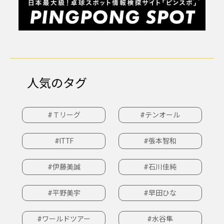
人気のタグ
#Ｔリーグ
#テンオール
#ITTF
#張本智和
#伊藤美誠
#石川佳純
#平野美宇
#早田ひな
#ワールドツアー
#水谷隼