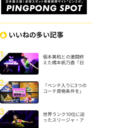
いいねの多い記事
1
張本美和との激闘終
えた橋本帆乃香「日
本人選手は世界で一
番カット打ちがうま
い」＜卓球・WTTチ
2
ャンピオンズ横浜
「ベンチ入りに3つの
2026＞
コーチ資格条件を」
＜全農杯2026年全日
本卓球選手権大会
（ホープス・カブ・
3
バンビの部）福岡県
世界ランク10位に迫
予選会＞
ったスリージャ・ア
クラ「粒高ラバーは