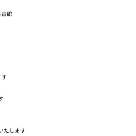
階体育館
ます
す
いたします