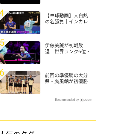
コーチに言われて使
い始めた」＜卓球・
4
WTTチャンピオンズ
【卓球動画】大白熱
横浜2026＞
の名勝負｜インカレ
卓球2026女子準々決
勝 愛知工業大vs筑
波大
5
伊藤美誠が初戦敗
退 世界ランク6位・
王藝迪に惜敗＜卓
球・WTTチャンピオ
ンズ横浜2026＞
6
前回の準優勝の大分
県・爽風館が初優勝
＜第59回全国高等学
校定時制通信制卓球
大会＞
Recommended by