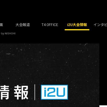
画
大会報道
T4 OFFICE
i2U大会情報
インタ
 NISHOHI