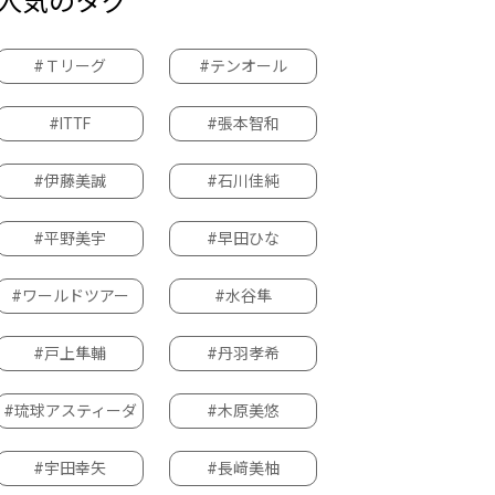
人気のタグ
#Ｔリーグ
#テンオール
#ITTF
#張本智和
#伊藤美誠
#石川佳純
#平野美宇
#早田ひな
#ワールドツアー
#水谷隼
#戸上隼輔
#丹羽孝希
#琉球アスティーダ
#木原美悠
#宇田幸矢
#長﨑美柚