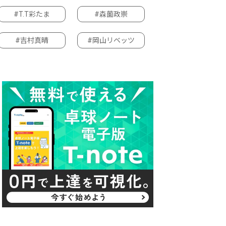
#T.T彩たま
#森薗政崇
#吉村真晴
#岡山リベッツ